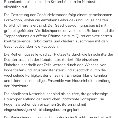
Raumkanten bis hin zu den Kettenhäusern im Nordosten
allmählich auf.
Die Gestaltung der Gebäudefassaden folgt einem gemeinsamen
Farbkanon, wobei die einzelnen Gebäude- und Hauseinheiten
farblich differenziert sind. Der Geschosswohnungsbau ist mit
grün eingefärbten Wellblechpaneelen verkleidet. Balkone und die
Treppenhäuser als offene Räume hin zum Quartiersplatz setzen
kontrastierende Farbakzente und gliedern zusammen mit den
Geschossbändern die Fassaden.
Die Reihenhauszeile wird zur Platzseite durch die Einschnitte der
Dachterrassen in der Kubatur strukturiert. Die einzelnen
Einheiten innerhalb der Zeile werden durch den Wechsel von
bodentiefen und Brüstungsfenstern und zusätzlich durch die
wechselnde Farbigkeit der einzelnen Einheiten klar erkennbar
und bilden ein lebendiges Ensemble von Hauseinheiten entlang
der Platzkante.
Die nördlichen Kettenhäuser sind als solitäre, dreigeschossige
Baukörper entlang der nördlichen Platzkante konzipiert. Die
Fugen zwischen den einzelnen Solitären sind mit
eingeschossigen Verbindungsbauten geplant.
Die Parkscheunen sind als baubotanische Strukturen entwickelt.